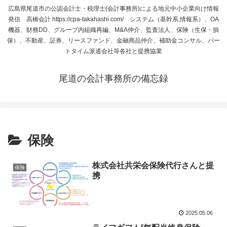
広島県尾道市の公認会計士・税理士(会計事務所)による地元中小企業向け情報
発信 高橋会計 https://cpa-takahashi.com/ システム（基幹系,情報系）、OA
機器、財務DD、グループ内組織再編、M&A仲介、監査法人、保険（生保・損
保）、不動産、証券、リースファンド、金融商品仲介、補助金コンサル、パー
トタイム派遣会社等各社と提携協業
尾道の会計事務所の備忘録
保険
株式会社共栄会保険代行さんと提
保険
携
2025.05.06