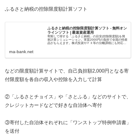
ふるさと納税の控除限度額計算ソフト
ふるさと納税の控除限度額計算ソフト - 無料オン
ラインソフト | 最速資産運用
寄附して得する「ふるさと納税」の目安(控除限度額)を簡
単計算シミュレーション。実質2000円の負担で全国の特産
品がもらえます。株式投資やＦＸ等の分離課税にも対応。
資産を貯める･殖やす･守るコツをFP1級が解説。利用料は
無料、利用制限も一切な...
ma-bank.net
などの限度額計算サイトで、自己負担額2,000円となる寄
付限度額を各自の収入や控除を入力して計算
②「ふるさとチョイス」や「さとふる」などのサイトで、
クレジットカードなどで好きな自治体へ寄付
③寄付した自治体それぞれに「ワンストップ特例申請書」
を送付