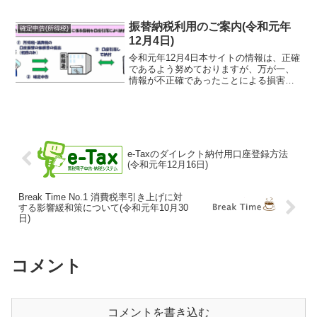
振替納税利用のご案内(令和元年
確定申告(所得税)
12月4日)
令和元年12月4日本サイトの情報は、正確
であるよう努めておりますが、万が一、
情報が不正確であったことによる損害に
ついて、一切の責任を負いかねます。確
定申告の納税について、多くの方に利用
されている便利な振替納税をお勧めさせ
ていただきます。振替...
e-Taxのダイレクト納付用口座登録方法
(令和元年12月16日)
Break Time No.1 消費税率引き上げに対
する影響緩和策について(令和元年10月30
日)
コメント
コメントを書き込む