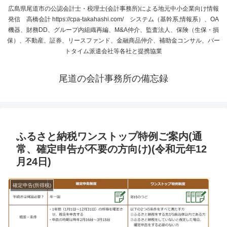
広島県尾道市の公認会計士・税理士(会計事務所)による地元中小企業向け情報
発信 高橋会計 https://cpa-takahashi.com/ システム（基幹系,情報系）、OA
機器、財務DD、グループ内組織再編、M&A仲介、監査法人、保険（生保・損
保）、不動産、証券、リースファンド、金融商品仲介、補助金コンサル、パー
トタイム派遣会社等各社と提携協業
尾道の会計事務所の備忘録
ふるさと納税ワンストップ特例ご案内(通
常、確定申告が不要の方向け)(令和元年12
月24日)
確定申告(所得税)