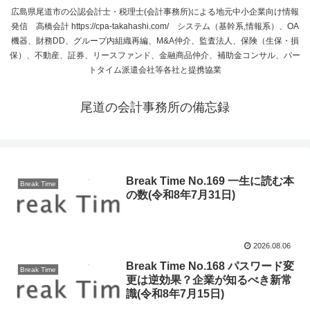
広島県尾道市の公認会計士・税理士(会計事務所)による地元中小企業向け情報
発信 高橋会計 https://cpa-takahashi.com/ システム（基幹系,情報系）、OA
機器、財務DD、グループ内組織再編、M&A仲介、監査法人、保険（生保・損
保）、不動産、証券、リースファンド、金融商品仲介、補助金コンサル、パー
トタイム派遣会社等各社と提携協業
尾道の会計事務所の備忘録
Break Time No.169 一生に読む本
Break Time
の数(令和8年7月31日)
2026.08.06
Break Time No.168 パスワード変
Break Time
更は逆効果？企業が知るべき新常
識(令和8年7月15日)