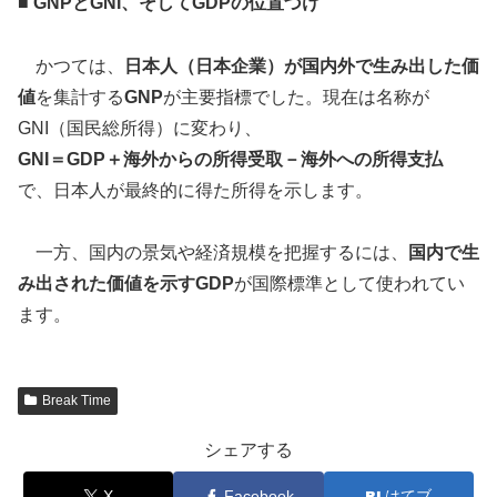
■
GNP
と
GNI
、そして
GDP
の位置づけ
かつては、
日本人（日本企業）が国内外で生み出した価
値
を集計する
GNP
が主要指標でした。現在は名称が
GNI（国民総所得）に変わり、
GNI
＝
GDP
＋海外からの所得受取－海外への所得支払
で、日本人が最終的に得た所得を示します。
一方、国内の景気や経済規模を把握するには、
国内で生
み出された価値を示す
GDP
が国際標準として使われてい
ます。
Break Time
シェアする
X
Facebook
はてブ