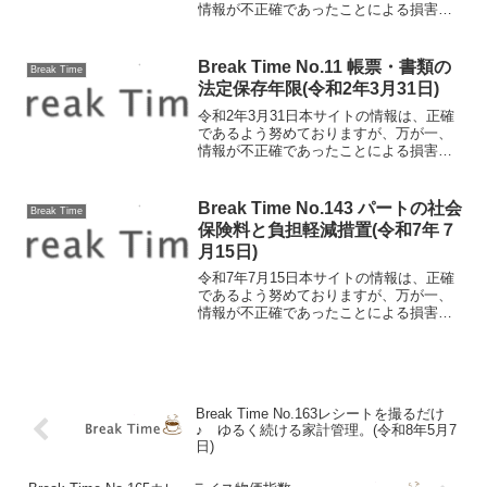
情報が不正確であったことによる損害に
ついて、一切の責任を負いかねます。 冬
の名残がまだ色濃く残り、寒波の冷たさ
が肌にしみる日が続いていますね。 今
Break Time No.11 帳票・書類の
Break Time
回は、私の通勤の習...
法定保存年限(令和2年3月31日)
令和2年3月31日本サイトの情報は、正確
であるよう努めておりますが、万が一、
情報が不正確であったことによる損害に
ついて、一切の責任を負いかねます。帳
票・書類の法定保存年限 文書の保存に
ついては、法律で一定の期間の保存が義
Break Time No.143 パートの社会
Break Time
務付けられているいる...
保険料と負担軽減措置(令和7年７
月15日)
令和7年7月15日本サイトの情報は、正確
であるよう努めておりますが、万が一、
情報が不正確であったことによる損害に
ついて、一切の責任を負いかねます。
2025年6月13日に成立した年金制度改革
法により、パートやアルバイト等で働く
短時間労働者に...
Break Time No.163レシートを撮るだけ
♪ ゆるく続ける家計管理。(令和8年5月7
日)