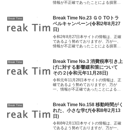
情報が不正確であったことによる損害に
ついて、一切の責任を負いかねます。医
療費控除について〇概要 その年の1月1
日から12月31日までの間に（自己または
Break Time No.23 ＧＯ TOトラ
Break Time
生計を一にする...
ベルキャンペーン(令和2年8月27
日)
令和2年8月27日本サイトの情報は、正確
であるよう努めておりますが、万が一、
情報が不正確であったことによる損害に
ついて、一切の責任を負いかねます。
GO TOトラベルキャンペーン事業が7/22
から始まっています。よく聞くけれど詳
Break Time No.3 消費税率引き上
Break Time
しい仕組みが...
げに対する影響緩和策について
その２(令和元年11月28日)
令和元年11月28日本サイトの情報は、正
確であるよう努めておりますが、万が
一、情報が不正確であったことによる損
害について、一切の責任を負いかねま
す。消費税率引き上げに対する影響緩和
策について その２ 消費税率引き上げ
Break Time No.158 移動時間がく
Break Time
に対する影響の緩和策のう...
れた、小さな学び(令和8年2月13
日)
令和8年2月13日本サイトの情報は、正確
であるよう努めておりますが、万が一、