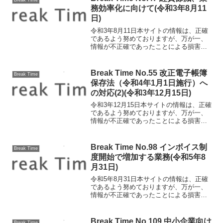
税への最低税率設...
務効率化に向けて(令和3年8月11
日)
令和3年8月11日本サイトの情報は、正確
であるよう努めておりますが、万が一、
情報が不正確であったことによる損害に
ついて、一切の責任を負いかねます。経
費節減、業務効率化に向けて コロナ禍
が長引く中、経費節減、業務効率化が一
Break Time No.55 改正電子帳簿
Break Time
層重要になっています...
保存法（令和4年1月1日施行）へ
の対応(2)(令和3年12月15日)
令和3年12月15日本サイトの情報は、正確
であるよう努めておりますが、万が一、
情報が不正確であったことによる損害に
ついて、一切の責任を負いかねます。改
正電子帳簿保存法（令和4年1月1日施行）
への対応(2) 2年の宥恕措置 事前申請は
Break Time No.98 インボイス制
Break Time
不要 改...
度開始で増加する業務(令和5年8
月31日)
令和5年8月31日本サイトの情報は、正確
であるよう努めておりますが、万が一、
情報が不正確であったことによる損害に
ついて、一切の責任を負いかねます。イ
ンボイス制度開始で増加する業務 イン
ボイス制度開始まで残り1か月となりまし
Break Time No.109 中小企業向け
Break Time