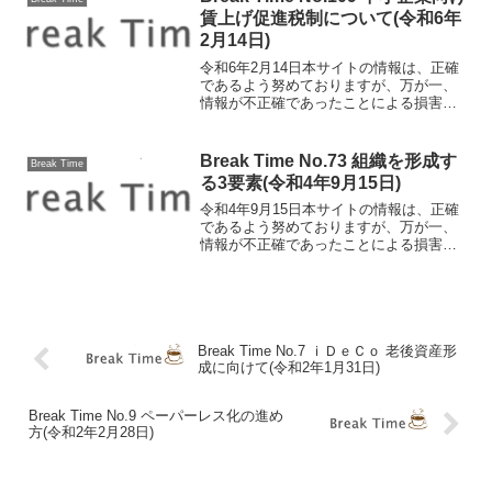
た。今回は、インボ...
賃上げ促進税制について(令和6年
2月14日)
令和6年2月14日本サイトの情報は、正確
であるよう努めておりますが、万が一、
情報が不正確であったことによる損害に
ついて、一切の責任を負いかねます。中
小企業向け賃上げ促進税制について 令
和6年度の税制改正おける法人税関係の改
Break Time No.73 組織を形成す
Break Time
正により、賃上げ促...
る3要素(令和4年9月15日)
令和4年9月15日本サイトの情報は、正確
であるよう努めておりますが、万が一、
情報が不正確であったことによる損害に
ついて、一切の責任を負いかねます。組
織を形成する3要素 コロナ禍に加え、中
小企業は著しい採用難傾向にあるなど、
企業の組織力の強化...
Break Time No.7 ｉＤｅＣｏ 老後資産形
成に向けて(令和2年1月31日)
Break Time No.9 ペーパーレス化の進め
方(令和2年2月28日)