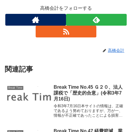
高橋会計をフォローする
高橋会計
関連記事
Break Time No.45 Ｇ２０、法人
Break Time
課税で「歴史的合意」(令和3年7
月16日)
令和3年7月16日本サイトの情報は、正確
であるよう努めておりますが、万が一、
情報が不正確であったことによる損害に
ついて、一切の責任を負いかねます。Ｇ
２０、法人課税で「歴史的合意」 7月10
日イタリアで開かれたG２０では、法人
Break Time No.47 経費節減、業
Break Time