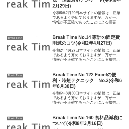
法 企業対応アンケート(令和6年
2月29日)
令和6年2月29日本サイトの情報は、正確
であるよう努めておりますが、万が一、
情報が不正確であったことによる損害に
ついて、一切の責任を負いかねます。電
子帳簿保存法 企業対応アンケート
2024年1月から本格的に運用が始まった改
Break Time No.14 家計の固定費
Break Time
正電子帳簿保存法...
削減のコツ(令和2年4月27日)
令和2年4月27日本サイトの情報は、正確
であるよう努めておりますが、万が一、
情報が不正確であったことによる損害に
ついて、一切の責任を負いかねます。家
計の固定費削減のコツ 新型コロナウイ
ルス感染症により、今後の国内景気は後
Break Time No.122 Excelの便
Break Time
退が続くとみられてい...
利・時短テクニック No.2(令和6
年8月30日)
令和6年8月30日本サイトの情報は、正確
であるよう努めておりますが、万が一、
情報が不正確であったことによる損害に
ついて、一切の責任を負いかねます。
Excelの便利・時短テクニック
No.2Excelの作業がすこし快適になるテク
Break Time No.160 食料品減税に
Break Time
ニックをご紹介...
ついて(令和8年3月16日)