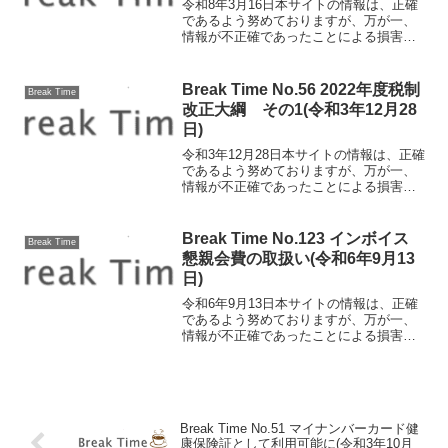
令和8年3月16日本サイトの情報は、正確
であるよう努めておりますが、万が一、
情報が不正確であったことによる損害に
ついて、一切の責任を負いかねます。
今回は昨今ニュース等により、報道され
ている食料品の消費税減税について ご
Break Time No.56 2022年度税制
Break Time
案内します。〇食料品...
改正大綱 その1(令和3年12月28
日)
令和3年12月28日本サイトの情報は、正確
であるよう努めておりますが、万が一、
情報が不正確であったことによる損害に
ついて、一切の責任を負いかねます。
2022年度税制改正大綱 その1 今年も早
いものであと4日となりました。今回は24
Break Time No.123 インボイス
Break Time
日に閣議決...
懇親会費の取扱い(令和6年9月13
日)
令和6年9月13日本サイトの情報は、正確
であるよう努めておりますが、万が一、
情報が不正確であったことによる損害に
ついて、一切の責任を負いかねます。イ
ンボイス 懇親会費の取扱い 早いもの
で、インボイス制度が始まってから1年が
経とうとしています...
Break Time No.51 マイナンバーカード健
康保険証として利用可能に(令和3年10月