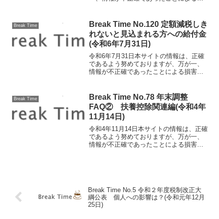
害について、一切の責任を負いかねま
す。令和２年度税制改正大綱公表 個人
への影響は？ 令和元年12月12日、「令
Break Time No.120 定額減税しき
Break Time
和2年度税制改正大綱...
れないと見込まれる方への給付金
(令和6年7月31日)
令和6年7月31日本サイトの情報は、正確
であるよう努めておりますが、万が一、
情報が不正確であったことによる損害に
ついて、一切の責任を負いかねます。定
額減税しきれないと見込まれる方への給
付金 令和6年6月から開始された定額減
Break Time No.78 年末調整
Break Time
税ですが、今回は定...
FAQ② 扶養控除関連編(令和4年
11月14日)
令和4年11月14日本サイトの情報は、正確
であるよう努めておりますが、万が一、
情報が不正確であったことによる損害に
ついて、一切の責任を負いかねます。年
末調整FAQ② 扶養控除関連編 前回に
引き続き年末調整のよくある疑問点につ
いてお伝えします...
Break Time No.5 令和２年度税制改正大
綱公表 個人への影響は？(令和元年12月
25日)