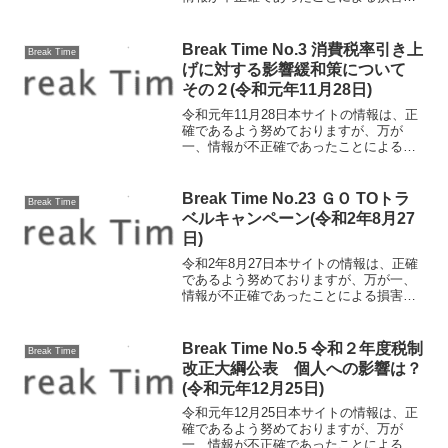
ついて、一切の責任を負いかねます。
Excelの便利・時短テクニック Excelを
使っている方なら［Ctrl］＋［C］（コピ
Break Time No.3 消費税率引き上
Break Time
ー）、...
げに対する影響緩和策について
その２(令和元年11月28日)
令和元年11月28日本サイトの情報は、正
確であるよう努めておりますが、万が
一、情報が不正確であったことによる損
害について、一切の責任を負いかねま
す。消費税率引き上げに対する影響緩和
策について その２ 消費税率引き上げ
Break Time No.23 ＧＯ TOトラ
Break Time
に対する影響の緩和策のう...
ベルキャンペーン(令和2年8月27
日)
令和2年8月27日本サイトの情報は、正確
であるよう努めておりますが、万が一、
情報が不正確であったことによる損害に
ついて、一切の責任を負いかねます。
GO TOトラベルキャンペーン事業が7/22
から始まっています。よく聞くけれど詳
Break Time No.5 令和２年度税制
Break Time
しい仕組みが...
改正大綱公表 個人への影響は？
(令和元年12月25日)
令和元年12月25日本サイトの情報は、正
確であるよう努めておりますが、万が
一、情報が不正確であったことによる損