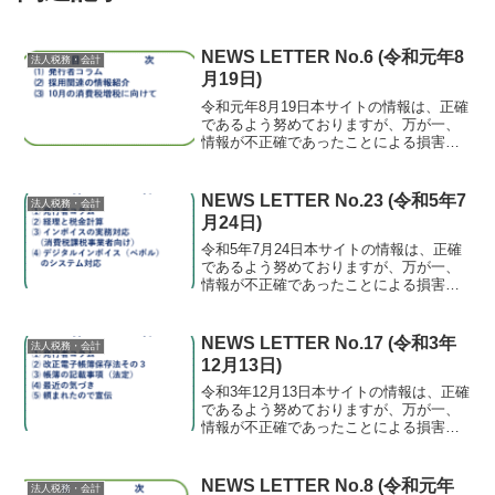
NEWS LETTER No.6 (令和元年8
法人税務・会計
月19日)
令和元年8月19日本サイトの情報は、正確
であるよう努めておりますが、万が一、
情報が不正確であったことによる損害に
ついて、一切の責任を負いかねます。⑴
発行者コラム お盆休みは家族で道の駅
ふぉレスト君田に行きました。ここは宿
NEWS LETTER No.23 (令和5年7
法人税務・会計
泊もでき、コテージ...
月24日)
令和5年7月24日本サイトの情報は、正確
であるよう努めておりますが、万が一、
情報が不正確であったことによる損害に
ついて、一切の責任を負いかねます。⑴
発行者コラム引っ越ししたりしているう
ちに繁忙期になり、更新が遅くなりまし
NEWS LETTER No.17 (令和3年
法人税務・会計
た。 Amazon...
12月13日)
令和3年12月13日本サイトの情報は、正確
であるよう努めておりますが、万が一、
情報が不正確であったことによる損害に
ついて、一切の責任を負いかねます。⑴
発行者コラム またまたふるさと納税の
季節になりました。そろそろ大体の年
NEWS LETTER No.8 (令和元年
法人税務・会計