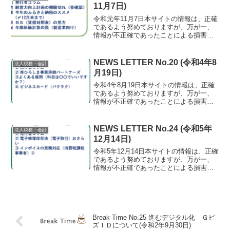
収・所得が分かって...
11月7日)
令和元年11月7日本サイトの情報は、正確
であるよう努めておりますが、万が一、
情報が不正確であったことによる損害に
ついて、一切の責任を負いかねます。⑴
発行者コラム キャッシュレス・ポイン
ト還元がエブリイでも10月からスタート
NEWS LETTER No.20 (令和4年8
法人税務・会計
してましたね。エ...
月19日)
令和4年8月19日本サイトの情報は、正確
であるよう努めておりますが、万が一、
情報が不正確であったことによる損害に
ついて、一切の責任を負いかねます。⑴
発行者コラム 畑に、防鳥網を追加で200
坪張りました（白目）。元気な樹には、
NEWS LETTER No.24 (令和5年
法人税務・会計
ブルーベリーの...
12月14日)
令和5年12月14日本サイトの情報は、正確
であるよう努めておりますが、万が一、
情報が不正確であったことによる損害に
ついて、一切の責任を負いかねます。⑴
発行者コラム インフルエンザが流行っ
ているようです。子供が学校でもらって
家族に蔓延するル...
Break Time No.25 進むデジタル化 Ｇビ
ズＩＤについて(令和2年9月30日)