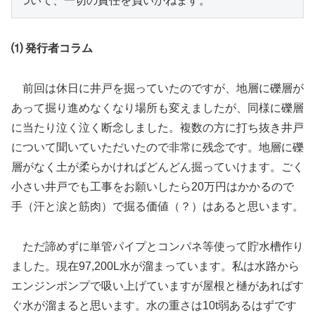
ついて、一切の責任を負いかねます。
⑴ 発行者コラム
前回は休日に井戸を掘っていたのですが、地層に礫層が
あって掘り進めなくなり場所も変えましたが、同様に礫層
に当たり泣く泣く断念しました。複数の方に打ち抜き井戸
について聞いていただいたので非常に残念です。地層に礫
層がなく土が柔らかければどんどん掘っていけます。ごく
小さい井戸でも工事をお願いしたら20万円はかかるので
手（汗と涙と筋肉）で掘る価値（？）はあると思います。
ただ諦めずに単管パイプとコンパネ等使って貯水槽作り
ました。現在97,200L水が溜まっています。私は水路から
エンジンポンプで吸い上げていますが屋根と樋があればす
ぐ水が溜まると思います。水の重さは10t弱あるはずです