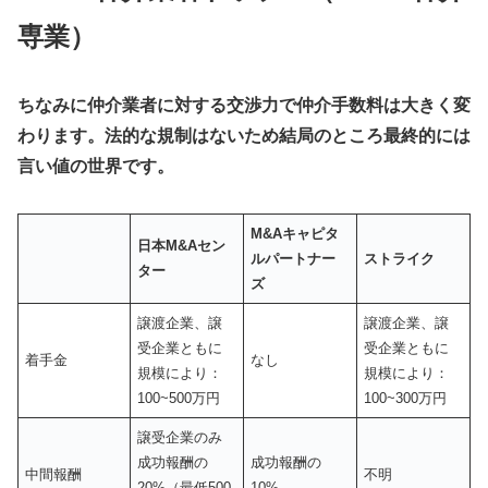
専業）
ちなみに仲介業者に対する交渉力で仲介手数料は大きく変
わります。法的な規制はないため結局のところ最終的には
言い値の世界です。
M&A
キャピタ
日本
M&A
セン
ルパートナー
ストライク
ター
ズ
譲渡企業、譲
譲渡企業、譲
受企業ともに
受企業ともに
着手金
なし
規模により：
規模により：
100~500万円
100~300万円
譲受企業のみ
成功報酬の
成功報酬の
中間報酬
不明
20%（最低500
10%