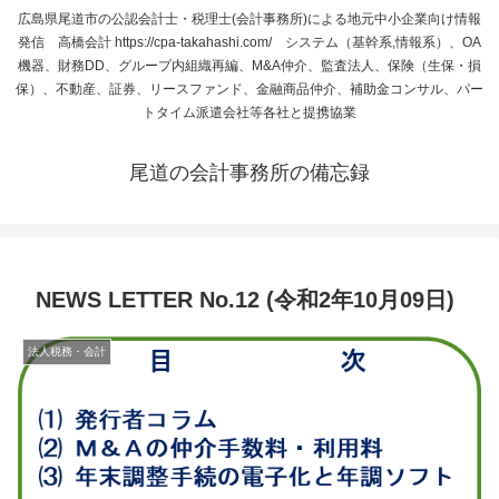
広島県尾道市の公認会計士・税理士(会計事務所)による地元中小企業向け情報
発信 高橋会計 https://cpa-takahashi.com/ システム（基幹系,情報系）、OA
機器、財務DD、グループ内組織再編、M&A仲介、監査法人、保険（生保・損
保）、不動産、証券、リースファンド、金融商品仲介、補助金コンサル、パー
トタイム派遣会社等各社と提携協業
尾道の会計事務所の備忘録
NEWS LETTER No.12 (令和2年10月09日)
法人税務・会計