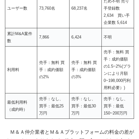
ため不明 売り
ユーザー数
73,760名
68,237名
手登録数
2,634 買い手
企業数 5,614
累計M&A案件
7,866
6,424
不明
数
売手：無料 買
手：成約価額
売手：無料 買
売手：無料 買
の1.5~2%(プラ
利用料
手：成約価額
手：成約価額
ンにより月額
の2%
の3%
0~198,000円利
用料必要）)
売手：なし、
売手：なし、
売手：なし、
最低利用料
買手：最低25
買手：最低30
買手：最低
（成約時）
万円
万円
150~200万円
Ｍ＆Ａ仲介業者とＭ＆Ａプラットフォームの料金の差が