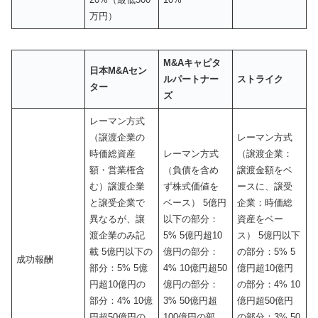
万円）
M&A
キャピタ
日本
M&A
セン
ルパートナー
ストライク
ター
ズ
レーマン方式
（譲渡企業の
レーマン方式
時価総資産
レーマン方式
（譲渡企業：
額・営業権含
（負債を含め
譲渡金額をベ
む）譲渡企業
ず株式価値を
ースに、譲受
と譲受企業で
ベース） 5億円
企業：時価総
異なるが、譲
以下の部分：
資産をベー
渡企業のみ記
5% 5億円超10
ス） 5億円以下
載 5億円以下の
億円の部分：
の部分：5% 5
成功報酬
部分：5% 5億
4% 10億円超50
億円超10億円
円超10億円の
億円の部分：
の部分：4% 10
部分：4% 10億
3% 50億円超
億円超50億円
円超50億円の
100億円の部
の部分：3% 50