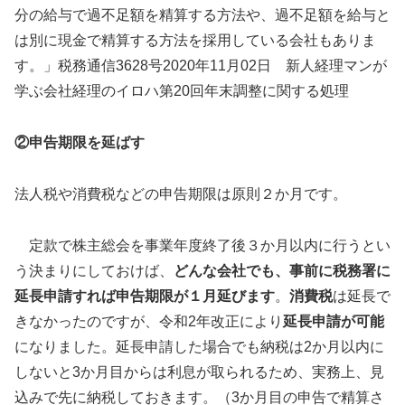
分の給与で過不足額を精算する方法や、過不足額を給与と
は別に現金で精算する方法を採用している会社もありま
す。」税務通信3628号2020年11月02日 新人経理マンが
学ぶ会社経理のイロハ第20回年末調整に関する処理
②申告期限を延ばす
法人税や消費税などの申告期限は原則２か月です。
定款で株主総会を事業年度終了後３か月以内に行うとい
う決まりにしておけば、
どんな会社でも、事前に税務署に
延長申請すれば申告期限が１月延びます
。
消費税
は延長で
きなかったのですが、令和2年改正により
延長申請が可能
になりました。延長申請した場合でも納税は2か月以内に
しないと3か月目からは利息が取られるため、実務上、見
込みで先に納税しておきます。（3か月目の申告で精算さ