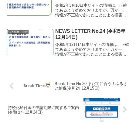
令和2年3月18日本サイトの情報は、正確
であるよう努めておりますが、万が一、
情報が不正確であったことによる損害に
ついて、一切の責任を負いかねます。⑴
発行者コラム 確定申告もひと段落しま
した。コロナの影響で、所得税・贈与税
NEWS LETTER No.24 (令和5年
法人税務・会計
の確定申告期限・納...
12月14日)
令和5年12月14日本サイトの情報は、正確
であるよう努めておりますが、万が一、
情報が不正確であったことによる損害に
ついて、一切の責任を負いかねます。⑴
発行者コラム インフルエンザが流行っ
ているようです。子供が学校でもらって
家族に蔓延するル...
Break Time No.30 まだ間に合う！ふるさ
と納税(令和2年12月15日)
持続化給付金の申請期限に関するご案内
(令和２年12月24日)