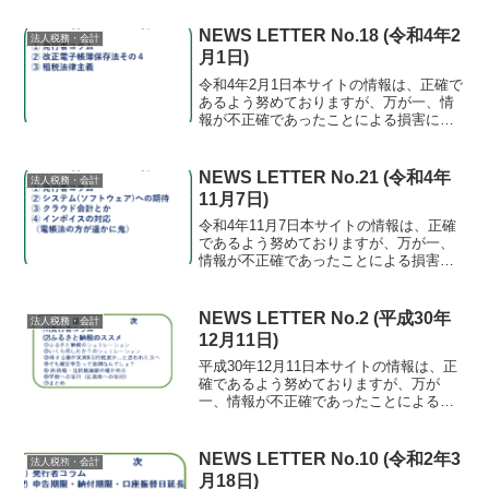
す。⑴ 経営力向上計画提出のススメ何か
とややこしい経営力向上計画(中小企業経
NEWS LETTER No.18 (令和4年2
法人税務・会計
営強化税制等)と先...
月1日)
令和4年2月1日本サイトの情報は、正確で
あるよう努めておりますが、万が一、情
報が不正確であったことによる損害につ
いて、一切の責任を負いかねます。⑴ 発
行者コラム 最近、断捨離としてメルカ
リで不要なものを売っています。安いも
NEWS LETTER No.21 (令和4年
法人税務・会計
のはネット業者で宅...
11月7日)
令和4年11月7日本サイトの情報は、正確
であるよう努めておりますが、万が一、
情報が不正確であったことによる損害に
ついて、一切の責任を負いかねます。⑴
発行者コラム 今年に入ってから広島の
監査法人にも参加するようになり、久々
NEWS LETTER No.2 (平成30年
法人税務・会計
に上場企業に往査し...
12月11日)
平成30年12月11日本サイトの情報は、正
確であるよう努めておりますが、万が
一、情報が不正確であったことによる損
害について、一切の責任を負いかねま
す。⑴ 発行者コラム 牛肉とかイクラっ
てイイですよね。12月といえば、ふるさ
NEWS LETTER No.10 (令和2年3
法人税務・会計
と納税の季節。返礼...
月18日)