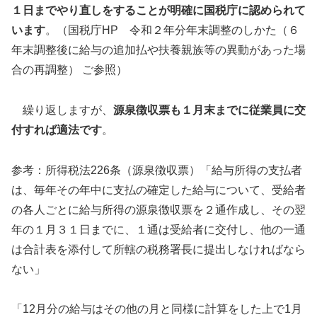
１日までやり直しをすることが明確に国税庁に認められて
います
。（国税庁HP 令和２年分年末調整のしかた（６
年末調整後に給与の追加払や扶養親族等の異動があった場
合の再調整） ご参照）
繰り返しますが、
源泉徴収票も１月末までに従業員に交
付すれば適法です
。
参考：所得税法226条（源泉徴収票）「給与所得の支払者
は、毎年その年中に支払の確定した給与について、受給者
の各人ごとに給与所得の源泉徴収票を２通作成し、その翌
年の１月３１日までに、１通は受給者に交付し、他の一通
は合計表を添付して所轄の税務署長に提出しなければなら
ない」
「12月分の給与はその他の月と同様に計算をした上で1月