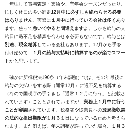
無理して賞与査定・支給や、忘年会シーズンだったり、
忙しく休日の多い師走
12
月中に必ずしも終わらせる必要
はありません
。実際に
１月中に行っている会社は多くあり
ます
。焦って
急いでやると間違えます
よ。しかも給与の支
給日に過不足を精算を合わせる必要もないです。給与とは
別途、現金精算
している会社もあります。12月から手を
付け始めて、
１月の給与支払時に精算するのが楽
でスマー
トかと思います。
確かに所得税法190条（年末調整）では、その年最後に
給与の支払いをする際（通常12月）に過不足を精算する
（なので国税庁の手引きも「通常１２月に行う」と記載さ
れています）こととされていますが、
実務上１月中に行う
ことが容認
されています。税務署や従業員への
源泉徴収票
の法的な提出期限が１月３１日
になっているためと考えら
れます。また例えば、年末調整が誤っていた場合、
１月３