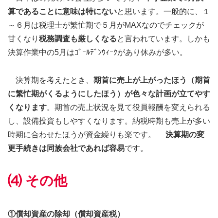
算であることに意味は特にない
と思います。一般的に、１
～６月は税理士が繁忙期で５月がMAXなのでチェックが
甘くなり
税務調査も厳しくなる
と言われています。しかも
決算作業中の5月はｺﾞｰﾙﾃﾞﾝｳｨｰｸがあり休みが多い。
決算期を考えたとき、
期首に売上が上がったほう（期首
に繁忙期がくるようにしたほう）が色々な計画が立てやす
くなります
。期首の売上状況を見て役員報酬を変えられる
し、設備投資もしやすくなります。納税時期も売上が多い
時期に合わせたほうが資金繰りも楽です。
決算期の変
更手続きは同族会社であれば容易
です。
⑷ その他
①償却資産の除却（償却資産税）