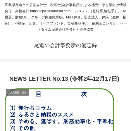
広島県尾道市の公認会計士・税理士(会計事務所)による地元中小企業向け情報
発信 高橋会計 https://cpa-takahashi.com/ システム（基幹系,情報系）、OA
機器、財務DD、グループ内組織再編、M&A仲介、監査法人、保険（生保・損
保）、不動産、証券、リースファンド、金融商品仲介、補助金コンサル、パー
トタイム派遣会社等各社と提携協業
尾道の会計事務所の備忘録
NEWS LETTER No.13 (令和2年12月17日)
法人税務・会計