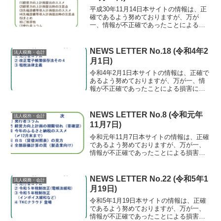
平成30年11月14日本サイトの情報は、正
確であるよう努めておりますが、万が
一、情報が不正確であったことによる損
害について、一切の責任を負いかねま
す。⑴ 経営力向上計画提出のススメ何か
とややこしい経営力向上計画(中小企業経
NEWS LETTER No.18 (令和4年2
法人税務・会計
営強化税制等)と先...
月1日)
令和4年2月1日本サイトの情報は、正確で
あるよう努めておりますが、万が一、情
報が不正確であったことによる損害につ
いて、一切の責任を負いかねます。⑴ 発
行者コラム 最近、断捨離としてメルカ
リで不要なものを売っています。安いも
NEWS LETTER No.8 (令和元年
法人税務・会計
のはネット業者で宅...
11月7日)
令和元年11月7日本サイトの情報は、正確
であるよう努めておりますが、万が一、
情報が不正確であったことによる損害に
ついて、一切の責任を負いかねます。⑴
発行者コラム キャッシュレス・ポイン
ト還元がエブリイでも10月からスタート
NEWS LETTER No.22 (令和5年1
法人税務・会計
してましたね。エ...
月19日)
令和5年1月19日本サイトの情報は、正確
であるよう努めておりますが、万が一、
情報が不正確であったことによる損害に