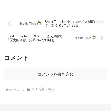
ついて、一切の責任を負いかねます。⑴
発行者コラム ふと尾道と三原の人口推
計みていると、予想生産年齢人口の減り
っぷりが福山に比べ...
Break Time No.44 インボイス制度につい
て ③(令和3年6月28日)
Break Time No.45 Ｇ２０、法人課税で
「歴史的合意」(令和3年7月16日)
コメント
コメントを書き込む
ホーム
法人税務・会計