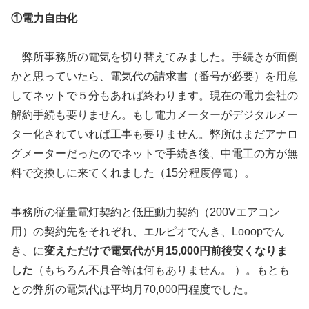
①電力自由化
弊所事務所の電気を切り替えてみました。手続きが面倒
かと思っていたら、電気代の請求書（番号が必要）を用意
してネットで５分もあれば終わります。現在の電力会社の
解約手続も要りません。もし電力メーターがデジタルメー
ター化されていれば工事も要りません。弊所はまだアナロ
グメーターだったのでネットで手続き後、中電工の方が無
料で交換しに来てくれました（15分程度停電）。
事務所の従量電灯契約と低圧動力契約（200Vエアコン
用）の契約先をそれぞれ、エルピオでんき、Looopでん
き、に
変えただけで電気代が月
15,000
円前後安くなりま
した
（もちろん不具合等は何もありません。 ）。もとも
との弊所の電気代は平均月70,000円程度でした。