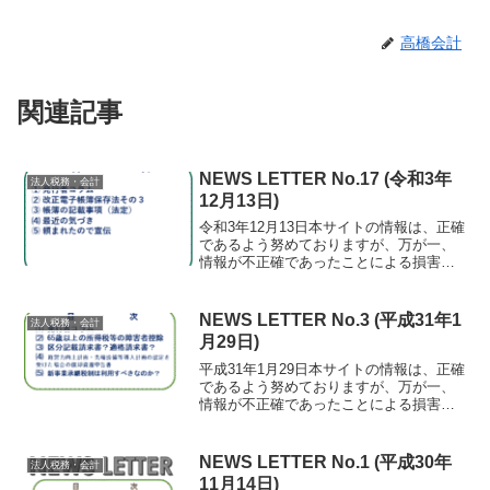
高橋会計
関連記事
NEWS LETTER No.17 (令和3年
法人税務・会計
12月13日)
令和3年12月13日本サイトの情報は、正確
であるよう努めておりますが、万が一、
情報が不正確であったことによる損害に
ついて、一切の責任を負いかねます。⑴
発行者コラム またまたふるさと納税の
季節になりました。そろそろ大体の年
NEWS LETTER No.3 (平成31年1
法人税務・会計
収・所得が分かって...
月29日)
平成31年1月29日本サイトの情報は、正確
であるよう努めておりますが、万が一、
情報が不正確であったことによる損害に
ついて、一切の責任を負いかねます。⑴
発行者コラム今年はいろいろと法的対応
しなければならない事項があります。
NEWS LETTER No.1 (平成30年
法人税務・会計
中小企業にも要求...
11月14日)