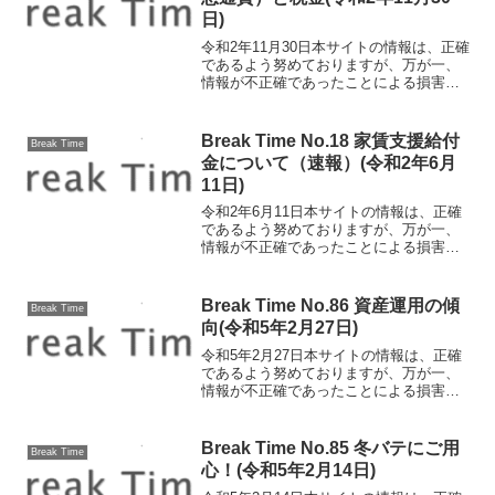
日)
令和2年11月30日本サイトの情報は、正確
であるよう努めておりますが、万が一、
情報が不正確であったことによる損害に
ついて、一切の責任を負いかねます。暗
号資産（仮想通貨）と税金 2017年末に
ビットコインのバブルで注目を浴びた暗
Break Time No.18 家賃支援給付
Break Time
号資産（仮想通...
金について（速報）(令和2年6月
11日)
令和2年6月11日本サイトの情報は、正確
であるよう努めておりますが、万が一、
情報が不正確であったことによる損害に
ついて、一切の責任を負いかねます。家
賃支援給付金について（速報） 緊急事
態宣言が解除されたものの、コロナ禍は
Break Time No.86 資産運用の傾
Break Time
企業経営に大きな影響...
向(令和5年2月27日)
令和5年2月27日本サイトの情報は、正確
であるよう努めておりますが、万が一、
情報が不正確であったことによる損害に
ついて、一切の責任を負いかねます。資
産運用の傾向 岸田内閣の掲げる「資産
所得倍増プラン」の実現に向け、資産運
Break Time No.85 冬バテにご用
Break Time
用の傾向に変化が生じ...
心！(令和5年2月14日)