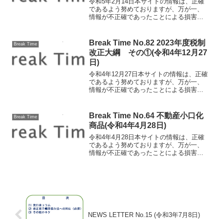
令和5年2月14日本サイトの情報は、正確
であるよう努めておりますが、万が一、
情報が不正確であったことによる損害に
ついて、一切の責任を負いかねます。冬
バテにご用心！この時期何となく体がだ
るいと感じる方はいらっしゃいません
Break Time No.82 2023年度税制
Break Time
か。その体の不調、冬バ...
改正大綱 その①(令和4年12月27
日)
令和4年12月27日本サイトの情報は、正確
であるよう努めておりますが、万が一、
情報が不正確であったことによる損害に
ついて、一切の責任を負いかねます。
2023年度税制改正大綱 その①早いもの
で今年も残り5日となりました。今年は皆
Break Time No.64 不動産小口化
Break Time
さんにとって良...
商品(令和4年4月28日)
令和4年4月28日本サイトの情報は、正確
であるよう努めておりますが、万が一、
情報が不正確であったことによる損害に
ついて、一切の責任を負いかねます。不
動産小口化商品 先日発行した事務所通
信にて不動産を所有する事により相続税
の節税効果がある事を...
NEWS LETTER No.15 (令和3年7月8日)