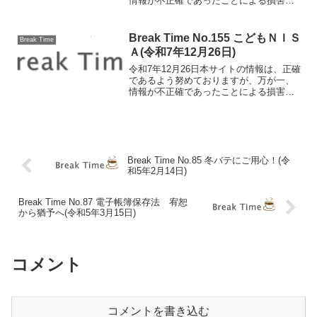
情報が不正確であったことによる損害に
ついて、一切の責任を負いかねます。年
末調整FAQ④ 保険料控除関連編 前回
に引き続き年末調整のよくある疑問点に
Break Time No.155 こどもＮＩＳ
Break Time
ついてお伝えしま...
Ａ(令和7年12月26日)
令和7年12月26日本サイトの情報は、正確
であるよう努めておりますが、万が一、
情報が不正確であったことによる損害に
ついて、一切の責任を負いかねます。
19日に決定した2026年度税制改正大綱で
は、NISAの「つみたて投資枠」を18歳未
満も利...
Break Time No.85 冬バテにご用心！(令
和5年2月14日)
Break Time No.87 電子帳簿保存法 宥恕
から猶予へ(令和5年3月15日)
コメント
コメントを書き込む