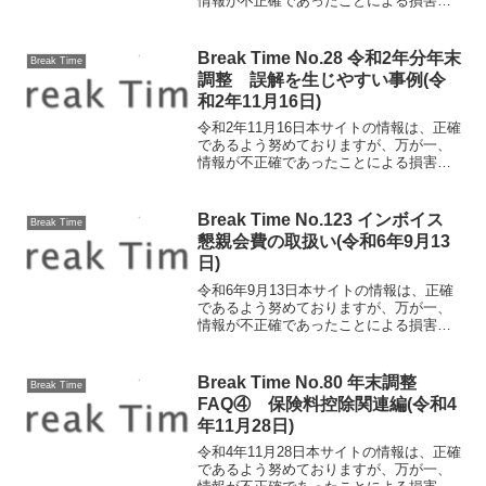
情報が不正確であったことによる損害に
ついて、一切の責任を負いかねます。
最近、KDDIのISP向けメールサービス
で、 最大760万件のパスワードが漏洩し
Break Time No.28 令和2年分年末
Break Time
た可能性があ...
調整 誤解を生じやすい事例(令
和2年11月16日)
令和2年11月16日本サイトの情報は、正確
であるよう努めておりますが、万が一、
情報が不正確であったことによる損害に
ついて、一切の責任を負いかねます。令
和2年分年末調整 誤解を生じやすい事
例 前回は、「給与所得者の基礎控除申
Break Time No.123 インボイス
Break Time
告書 兼 給与所得...
懇親会費の取扱い(令和6年9月13
日)
令和6年9月13日本サイトの情報は、正確
であるよう努めておりますが、万が一、
情報が不正確であったことによる損害に
ついて、一切の責任を負いかねます。イ
ンボイス 懇親会費の取扱い 早いもの
で、インボイス制度が始まってから1年が
Break Time No.80 年末調整
Break Time
経とうとしています...
FAQ④ 保険料控除関連編(令和4
年11月28日)
令和4年11月28日本サイトの情報は、正確
であるよう努めておりますが、万が一、