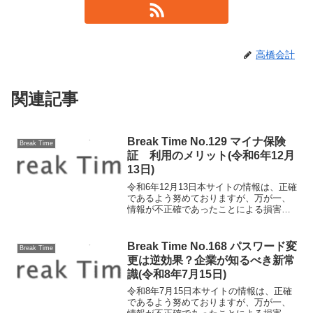
高橋会計
関連記事
Break Time No.129 マイナ保険
Break Time
証 利用のメリット(令和6年12月
13日)
令和6年12月13日本サイトの情報は、正確
であるよう努めておりますが、万が一、
情報が不正確であったことによる損害に
ついて、一切の責任を負いかねます。マ
イナ保険証 利用のメリット 令和6年12
月2日に健康保険証の発行手続きが終了
Break Time No.168 パスワード変
Break Time
し、マイナンバ...
更は逆効果？企業が知るべき新常
識(令和8年7月15日)
令和8年7月15日本サイトの情報は、正確
であるよう努めておりますが、万が一、