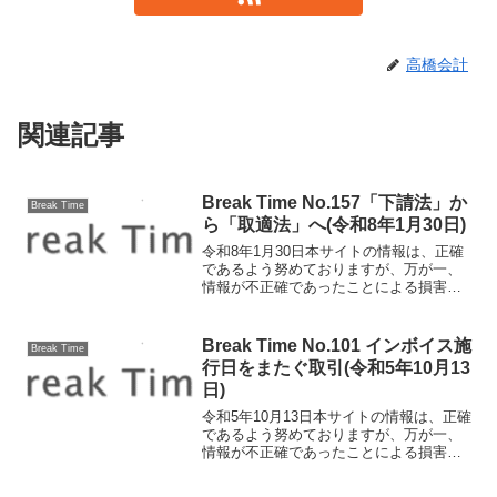
高橋会計
関連記事
Break Time No.157「下請法」か
Break Time
ら「取適法」へ(令和8年1月30日)
令和8年1月30日本サイトの情報は、正確
であるよう努めておりますが、万が一、
情報が不正確であったことによる損害に
ついて、一切の責任を負いかねます。
「下請法」が改正され、「中小受託取引
適正化法」（通称：「取適法」）として
Break Time No.101 インボイス施
Break Time
新たに施行されました...
行日をまたぐ取引(令和5年10月13
日)
令和5年10月13日本サイトの情報は、正確
であるよう努めておりますが、万が一、
情報が不正確であったことによる損害に
ついて、一切の責任を負いかねます。イ
ンボイス施行日をまたぐ取引10月1日より