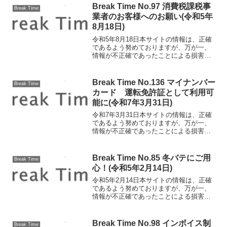
ついにインボイス制度の施行が開始され
Break Time No.97 消費税課税事
Break Time
ました。今回は...
業者のお客様へのお願い(令和5年
8月18日)
令和5年8月18日本サイトの情報は、正確
であるよう努めておりますが、万が一、
情報が不正確であったことによる損害に
ついて、一切の責任を負いかねます。消
費税課税事業者のお客様へのお願い イ
ンボイス制度開始まで残り1か月半となり
Break Time No.136 マイナンバー
Break Time
ました。今回は、「...
カード 運転免許証として利用可
能に(令和7年3月31日)
令和7年3月31日本サイトの情報は、正確
であるよう努めておりますが、万が一、
情報が不正確であったことによる損害に
ついて、一切の責任を負いかねます。マ
イナンバーカード 運転免許証として利
用可能に 2025年3月24日から、マイナ
Break Time No.85 冬バテにご用
Break Time
ンバーカードを...
心！(令和5年2月14日)
令和5年2月14日本サイトの情報は、正確
であるよう努めておりますが、万が一、
情報が不正確であったことによる損害に
ついて、一切の責任を負いかねます。冬
バテにご用心！この時期何となく体がだ
るいと感じる方はいらっしゃいません
Break Time No.98 インボイス制
Break Time