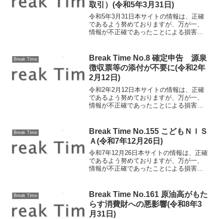
取引）(令和5年3月31日)
令和5年3月31日本サイトの情報は、正確
であるよう努めておりますが、万が一、
情報が不正確であったことによる損害に
ついて、一切の責任を負いかねます。イ
ンボイス制度へ向けての準備（請求書の
ない取引） インボイス制度開始まで、
Break Time No.8 確定申告 源泉
Break Time
残り半年となりました...
徴収票等の添付が不要に(令和2年
2月12日)
令和2年2月12日本サイトの情報は、正確
であるよう努めておりますが、万が一、
情報が不正確であったことによる損害に
ついて、一切の責任を負いかねます。確
定申告 源泉徴収票等の添付が不要に 2
月を迎え、本格的に確定申告の時期にな
Break Time No.155 こどもＮＩＳ
Break Time
ってきました。ご自...
Ａ(令和7年12月26日)
令和7年12月26日本サイトの情報は、正確
であるよう努めておりますが、万が一、
情報が不正確であったことによる損害に
ついて、一切の責任を負いかねます。
19日に決定した2026年度税制改正大綱で
は、NISAの「つみたて投資枠」を18歳未
Break Time No.161 原油高がもた
Break Time
満も利...
らす消費財への悪影響(令和8年3
月31日)