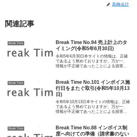
高橋会計
関連記事
Break Time No.94 売上計上のタ
Break Time
イミング(令和5年6月30日)
令和5年6月30日本サイトの情報は、正確
であるよう努めておりますが、万が一、
情報が不正確であったことによる損害に
ついて、一切の責任を負いかねます。売
上計上のタイミング今回は、税務調査で
も指摘を受けやすい売上計上のタイミン
Break Time No.101 インボイス施
Break Time
グについて確認してい...
行日をまたぐ取引(令和5年10月13
日)
令和5年10月13日本サイトの情報は、正確
であるよう努めておりますが、万が一、
情報が不正確であったことによる損害に
ついて、一切の責任を負いかねます。イ
ンボイス施行日をまたぐ取引10月1日より
ついにインボイス制度の施行が開始され
Break Time No.88 インボイス制
Break Time
ました。今回は...
度へ向けての準備（請求書のない