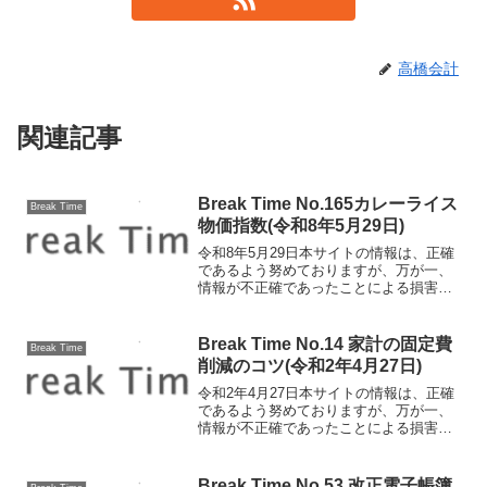
高橋会計
関連記事
Break Time No.165カレーライス
Break Time
物価指数(令和8年5月29日)
令和8年5月29日本サイトの情報は、正確
であるよう努めておりますが、万が一、
情報が不正確であったことによる損害に
ついて、一切の責任を負いかねます。〇
カレーライス物価指数とは カレーラ
イス物価指数とは、カレーライスを家庭
Break Time No.14 家計の固定費
Break Time
で調理する際に必要な...
削減のコツ(令和2年4月27日)
令和2年4月27日本サイトの情報は、正確
であるよう努めておりますが、万が一、
情報が不正確であったことによる損害に
ついて、一切の責任を負いかねます。家
計の固定費削減のコツ 新型コロナウイ
ルス感染症により、今後の国内景気は後
Break Time No.53 改正電子帳簿