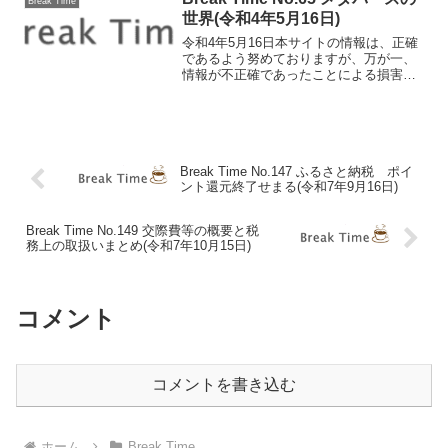
Break Time
税事務」がポイント...
世界(令和4年5月16日)
令和4年5月16日本サイトの情報は、正確
であるよう努めておりますが、万が一、
情報が不正確であったことによる損害に
ついて、一切の責任を負いかねます。メ
タバースの世界 「メタバース」という
言葉。テレビやネット上でも目にする機
会が増えています。メ...
Break Time No.147 ふるさと納税 ポイ
ント還元終了せまる(令和7年9月16日)
Break Time No.149 交際費等の概要と税
務上の取扱いまとめ(令和7年10月15日)
コメント
コメントを書き込む
ホーム
Break Time