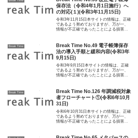
Break Time
退が続くとみられてい...
保存法（令和4年1月1日施行）へ
の対応(１)(令和3年11月15日)
令和3年11月15日本サイトの情報は、正確
であるよう努めておりますが、万が一、
情報が不正確であったことによる損害に
ついて、一切の責任を負いかねます。改
正電子帳簿保存法（令和4年1月1日施行）
への対応(１) 電子帳簿保存法の改正によ
Break Time No.49 電子帳簿保存
Break Time
り、令和4...
法の導入手順と緩和内容(令和3年
9月15日)
令和3年9月15日本サイトの情報は、正確
であるよう努めておりますが、万が一、
情報が不正確であったことによる損害に
ついて、一切の責任を負いかねます。電
子帳簿保存法の導入手順と緩和内容
1998年に電子帳簿保存法が制定されて以
Break Time No.126 年調減税対象
Break Time
来、改正を重ねてき...
者フローチャート①(令和6年10月
31日)
令和6年10月31日本サイトの情報は、正確
であるよう努めておりますが、万が一、
情報が不正確であったことによる損害に
ついて、一切の責任を負いかねます。年
調減税対象者フローチャート①今年の年
末調整では定額減税に対応した「年調減
Break Time No.65 メタバースの