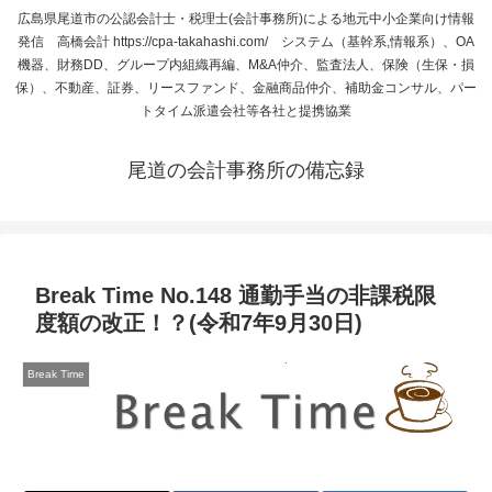
広島県尾道市の公認会計士・税理士(会計事務所)による地元中小企業向け情報
発信 高橋会計 https://cpa-takahashi.com/ システム（基幹系,情報系）、OA
機器、財務DD、グループ内組織再編、M&A仲介、監査法人、保険（生保・損
保）、不動産、証券、リースファンド、金融商品仲介、補助金コンサル、パー
トタイム派遣会社等各社と提携協業
尾道の会計事務所の備忘録
Break Time No.148 通勤手当の非課税限
度額の改正！？(令和7年9月30日)
Break Time