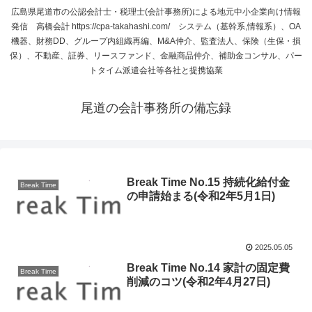
広島県尾道市の公認会計士・税理士(会計事務所)による地元中小企業向け情報
発信 高橋会計 https://cpa-takahashi.com/ システム（基幹系,情報系）、OA
機器、財務DD、グループ内組織再編、M&A仲介、監査法人、保険（生保・損
保）、不動産、証券、リースファンド、金融商品仲介、補助金コンサル、パー
トタイム派遣会社等各社と提携協業
尾道の会計事務所の備忘録
Break Time No.15 持続化給付金
Break Time
の申請始まる(令和2年5月1日)
2025.05.05
Break Time No.14 家計の固定費
Break Time
削減のコツ(令和2年4月27日)