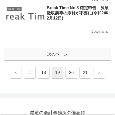
2025.05.05
Break Time No.8 確定申告 源泉
Break Time
徴収票等の添付が不要に(令和2年
2月12日)
2025.05.05
次のページ
前
次
1
18
19
20
21
へ
へ
尾道の会計事務所の備忘録